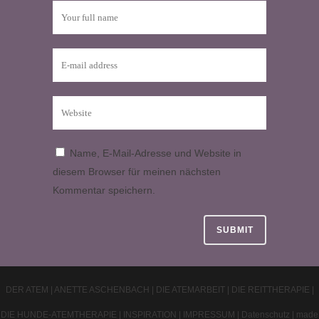
Name, E-Mail-Adresse und Website in
diesem Browser für meinen nächsten
Kommentar speichern.
DER ATEM
|
ANETTE ASCHENBACH
|
DIE ATEMARBEIT
|
DIE REITTHERAPIE
|
DIE HUNDE-ATEMTHERAPIE
|
INSPIRATION
|
IMPRESSUM
|
Datenschutz
|
made