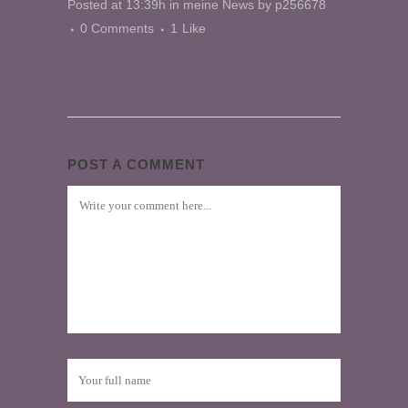
Posted at 13:39h
in
meine News
by
p256678
0 Comments
1
Like
POST A COMMENT