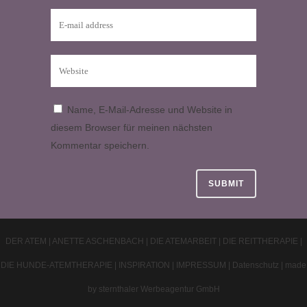
Name, E-Mail-Adresse und Website in
diesem Browser für meinen nächsten
Kommentar speichern.
DER ATEM
|
ANETTE ASCHENBACH
|
DIE ATEMARBEIT
|
DIE REITTHERAPIE
|
DIE HUNDE-ATEMTHERAPIE
|
INSPIRATION
|
IMPRESSUM
|
Datenschutz
|
made
by sternthaler Werbeagentur GmbH